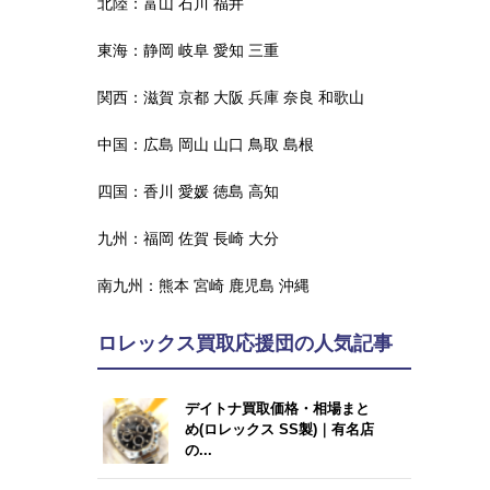
北陸：
富山
石川
福井
東海：
静岡
岐阜
愛知
三重
関西：
滋賀
京都
大阪
兵庫
奈良
和歌山
中国：
広島
岡山
山口
鳥取
島根
四国：
香川
愛媛
徳島
高知
九州：
福岡
佐賀
長崎
大分
南九州：
熊本
宮崎
鹿児島
沖縄
ロレックス買取応援団の人気記事
デイトナ買取価格・相場まと
め(ロレックス SS製)｜有名店
の...