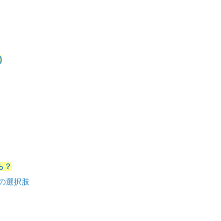
)
から？
の選択肢