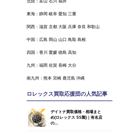
北陸：
富山
石川
福井
東海：
静岡
岐阜
愛知
三重
関西：
滋賀
京都
大阪
兵庫
奈良
和歌山
中国：
広島
岡山
山口
鳥取
島根
四国：
香川
愛媛
徳島
高知
九州：
福岡
佐賀
長崎
大分
南九州：
熊本
宮崎
鹿児島
沖縄
ロレックス買取応援団の人気記事
デイトナ買取価格・相場まと
め(ロレックス SS製)｜有名店
の...