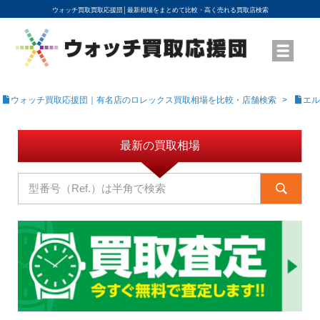
ウォッチ買取買取応援団│
最新相場をまとめて比較・高く売れる買取店検索
YouTubeで動画を公開中
ROLEXモデル名から買取相場を調べる
高級時計ブランド名から買取相場を調べる
地域から買取店を探す
店舗名から買取店を探す
ブランド時計を高く売る方法
買取査定を依頼する
ウォッチ買取応援団｜有名店のロレックス買取相場を比較・店舗検索
エル
最新の買取相場