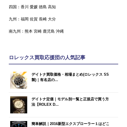
四国：
香川
愛媛
徳島
高知
九州：
福岡
佐賀
長崎
大分
南九州：
熊本
宮崎
鹿児島
沖縄
ロレックス買取応援団の人気記事
デイトナ買取価格・相場まとめ(ロレックス SS
製)｜有名店の...
デイトナ定価｜モデル別一覧と正規店で買う方
法【ROLEX D...
簡単解説｜2016新型エクスプローラー１はどこ