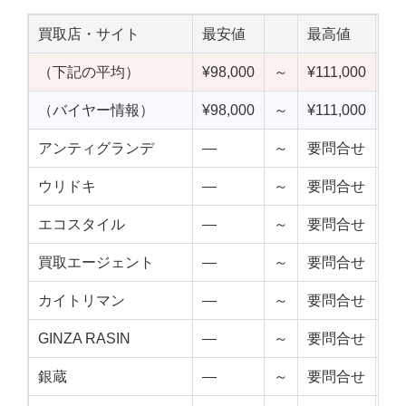
買取店・サイト
最安値
最高値
中
（下記の平均）
¥98,000
～
¥111,000
¥1
（バイヤー情報）
¥98,000
～
¥111,000
¥1
アンティグランデ
—
～
要問合せ
—
ウリドキ
—
～
要問合せ
—
エコスタイル
—
～
要問合せ
—
買取エージェント
—
～
要問合せ
—
カイトリマン
—
～
要問合せ
—
GINZA RASIN
—
～
要問合せ
—
銀蔵
—
～
要問合せ
—