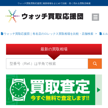
ウォッチ買取買取応援団│
最新相場をまとめて比較・高く売れる買取店検索
YouTubeで動画を公開中
ROLEXモデル名から買取相場を調べる
高級時計ブランド名から買取相場を調べる
地域から買取店を探す
店舗名から買取店を探す
ブランド時計を高く売る方法
買取査定を依頼する
ウォッチ買取応援団｜有名店のロレックス買取相場を比較・店舗検索
エル
最新の買取相場