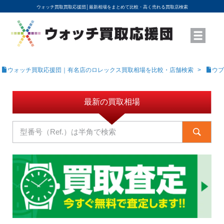
ウォッチ買取買取応援団│
最新相場をまとめて比較・高く売れる買取店検索
YouTubeで動画を公開中
ROLEXモデル名から買取相場を調べる
高級時計ブランド名から買取相場を調べる
地域から買取店を探す
店舗名から買取店を探す
ブランド時計を高く売る方法
買取査定を依頼する
ウォッチ買取応援団｜有名店のロレックス買取相場を比較・店舗検索
ウブ
最新の買取相場