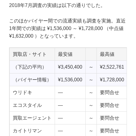
2018年7月調査の実績は以下の通りでした。
このほかバイヤー間での流通実績も調査を実施。直近
1年間での実績は ¥1,536,000 ～ ¥1,728,000 （中点値
¥1,632,000 ）となっています。
買取店・サイト
最安値
最高値
中
（下記の平均）
¥3,450,400
～
¥2,522,761
¥2
（バイヤー情報）
¥1,536,000
～
¥1,728,000
¥1
ウリドキ
—
～
要問合せ
—
エコスタイル
—
～
要問合せ
—
買取エージェント
—
～
要問合せ
—
カイトリマン
—
～
要問合せ
—