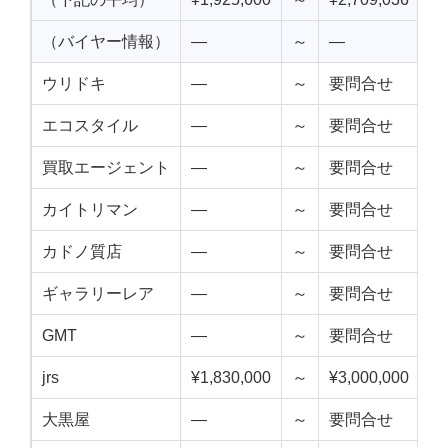
（バイヤー情報）
—
～
—
—
ウリドキ
—
～
要問合せ
—
エコスタイル
—
～
要問合せ
—
買取エージェント
—
～
要問合せ
—
カイトリマン
—
～
要問合せ
—
カドノ質店
—
～
要問合せ
—
ギャラリーレア
—
～
要問合せ
—
GMT
—
～
要問合せ
—
jrs
¥1,830,000
～
¥3,000,000
¥2
大黒屋
—
～
要問合せ
—