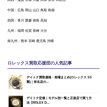
中国：
広島
岡山
山口
鳥取
島根
四国：
香川
愛媛
徳島
高知
九州：
福岡
佐賀
長崎
大分
南九州：
熊本
宮崎
鹿児島
沖縄
ロレックス買取応援団の人気記事
デイトナ買取価格・相場まとめ(ロレックス SS
製)｜有名店の...
デイトナ定価｜モデル別一覧と正規店で買う方
法【ROLEX D...