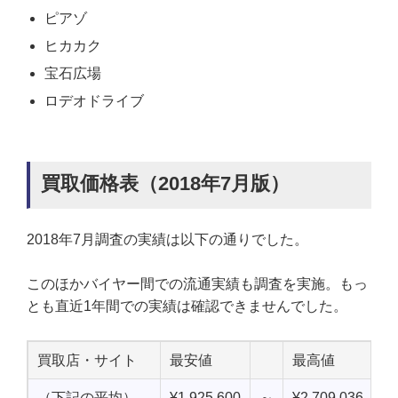
ピアゾ
ヒカカク
宝石広場
ロデオドライブ
買取価格表（2018年7月版）
2018年7月調査の実績は以下の通りでした。
このほかバイヤー間での流通実績も調査を実施。もっ
とも直近1年間での実績は確認できませんでした。
買取店・サイト
最安値
最高値
中
（下記の平均）
¥1,925,600
～
¥2,709,036
¥2