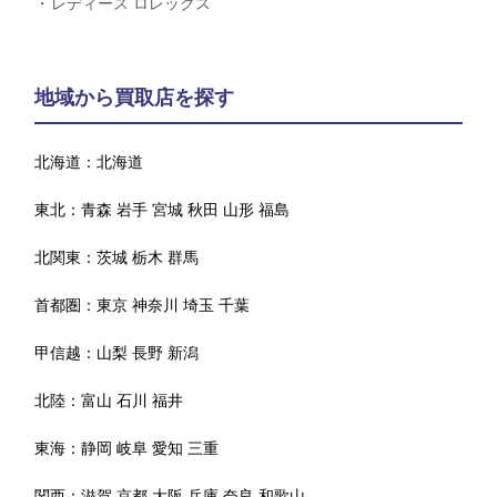
レディース ロレックス
地域から買取店を探す
北海道：
北海道
東北：
青森
岩手
宮城
秋田
山形
福島
北関東：
茨城
栃木
群馬
首都圏：
東京
神奈川
埼玉
千葉
甲信越：
山梨
長野
新潟
北陸：
富山
石川
福井
東海：
静岡
岐阜
愛知
三重
関西：
滋賀
京都
大阪
兵庫
奈良
和歌山