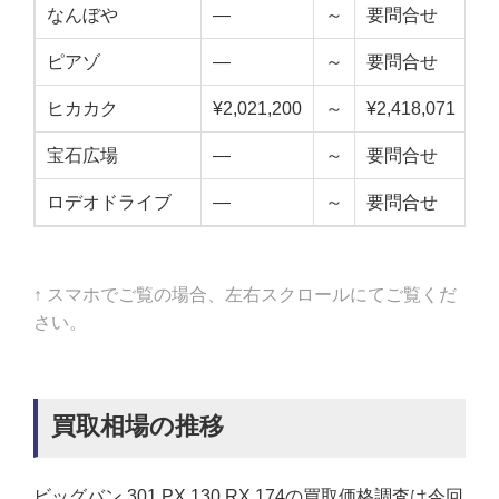
なんぼや
—
～
要問合せ
—
ピアゾ
—
～
要問合せ
—
ヒカカク
¥2,021,200
～
¥2,418,071
¥2
宝石広場
—
～
要問合せ
—
ロデオドライブ
—
～
要問合せ
—
↑ スマホでご覧の場合、左右スクロールにてご覧くだ
さい。
買取相場の推移
ビッグバン 301.PX.130.RX.174の買取価格調査は今回