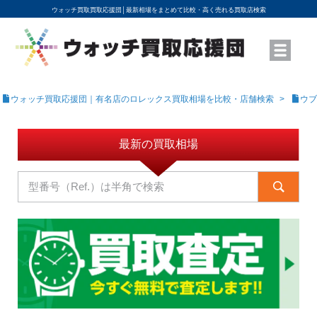
ウォッチ買取買取応援団│
最新相場をまとめて比較・高く売れる買取店検索
YouTubeで動画を公開中
ROLEXモデル名から買取相場を調べる
高級時計ブランド名から買取相場を調べる
地域から買取店を探す
店舗名から買取店を探す
ブランド時計を高く売る方法
買取査定を依頼する
ウォッチ買取応援団｜有名店のロレックス買取相場を比較・店舗検索
ウブ
最新の買取相場