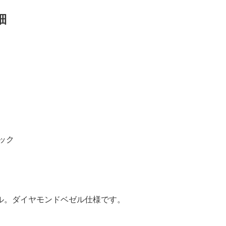
細
ック
ル。ダイヤモンドベゼル仕様です。