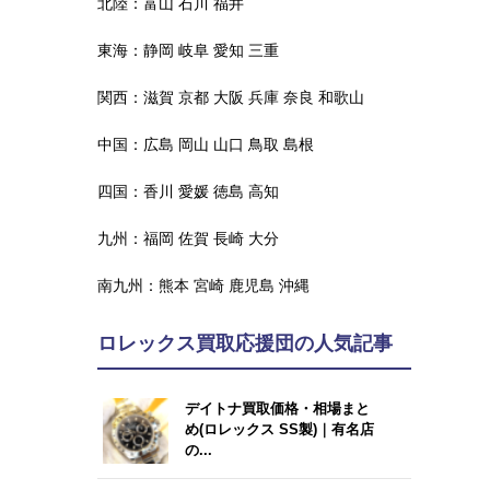
北陸：
富山
石川
福井
東海：
静岡
岐阜
愛知
三重
関西：
滋賀
京都
大阪
兵庫
奈良
和歌山
中国：
広島
岡山
山口
鳥取
島根
四国：
香川
愛媛
徳島
高知
九州：
福岡
佐賀
長崎
大分
南九州：
熊本
宮崎
鹿児島
沖縄
ロレックス買取応援団の人気記事
デイトナ買取価格・相場まと
め(ロレックス SS製)｜有名店
の...