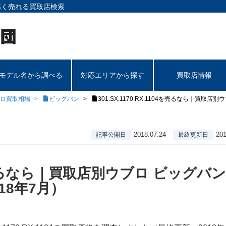
高く売れる買取店検索
モデル名から調べる
対応エリアから探す
買取店情報
ロ買取相場
ビッグバン
301.SX.1170.RX.1104を売るなら｜買取
2018.07.24
201
記事公開日
最終更新日
104を売るなら｜買取店別ウブロ ビッグバン
18年7月）