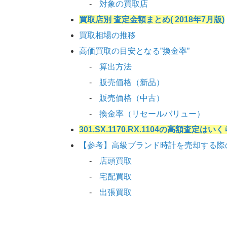
対象の買取店
買取店別 査定金額まとめ( 2018年7月版)
買取相場の推移
高価買取の目安となる”換金率”
算出方法
販売価格（新品）
販売価格（中古）
換金率（リセールバリュー）
301.SX.1170.RX.1104の高額査定は
【参考】高級ブランド時計を売却する際
店頭買取
宅配買取
出張買取