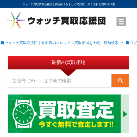
ウォッチ買取買取応援団│
最新相場をまとめて比較・高く売れる買取店検索
YouTubeで動画を公開中
ROLEXモデル名から買取相場を調べる
高級時計ブランド名から買取相場を調べる
地域から買取店を探す
店舗名から買取店を探す
ブランド時計を高く売る方法
買取査定を依頼する
ウォッチ買取応援団｜有名店のロレックス買取相場を比較・店舗検索
ウブ
最新の買取相場