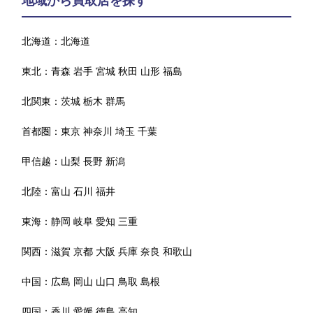
地域から買取店を探す
北海道：
北海道
東北：
青森
岩手
宮城
秋田
山形
福島
北関東：
茨城
栃木
群馬
首都圏：
東京
神奈川
埼玉
千葉
甲信越：
山梨
長野
新潟
北陸：
富山
石川
福井
東海：
静岡
岐阜
愛知
三重
関西：
滋賀
京都
大阪
兵庫
奈良
和歌山
中国：
広島
岡山
山口
鳥取
島根
四国：
香川
愛媛
徳島
高知