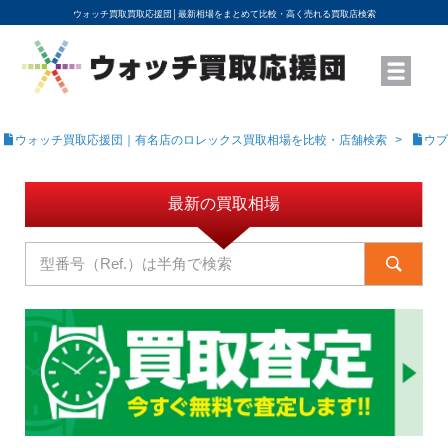
ウォッチ買取買取応援団│
最新相場をまとめて比較・高く売れる買取店検索
YouTubeで動画を公開中
ROLEXモデル名から買取相場を調べる
高級時計ブランド名から買取相場を調べる
地域から買取店を探す
店舗名から買取店を探す
ブランド時計を高く売る方法
買取査定を依頼する
ウォッチ買取応援団｜有名店のロレックス買取相場を比較・店舗検索
ウブ
最新の買取相場