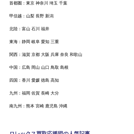
首都圏：
東京
神奈川
埼玉
千葉
甲信越：
山梨
長野
新潟
北陸：
富山
石川
福井
東海：
静岡
岐阜
愛知
三重
関西：
滋賀
京都
大阪
兵庫
奈良
和歌山
中国：
広島
岡山
山口
鳥取
島根
四国：
香川
愛媛
徳島
高知
九州：
福岡
佐賀
長崎
大分
南九州：
熊本
宮崎
鹿児島
沖縄
ロレックス買取応援団の人気記事