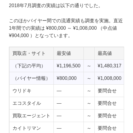
2018年7月調査の実績は以下の通りでした。
このほかバイヤー間での流通実績も調査を実施。直近
1年間での実績は ¥800,000 ～ ¥1,008,000 （中点値
¥904,000 ）となっています。
買取店・サイト
最安値
最高値
中
（下記の平均）
¥1,196,500
～
¥1,480,317
¥1
（バイヤー情報）
¥800,000
～
¥1,008,000
¥9
ウリドキ
—
～
要問合せ
—
エコスタイル
—
～
要問合せ
—
買取エージェント
—
～
要問合せ
—
カイトリマン
—
～
要問合せ
—