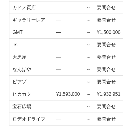
カドノ質店
—
～
要問合せ
—
ギャラリーレア
—
～
要問合せ
—
GMT
—
～
¥1,500,000
—
jrs
—
～
要問合せ
—
大黒屋
—
～
要問合せ
—
なんぼや
—
～
要問合せ
—
ピアゾ
—
～
要問合せ
—
ヒカカク
¥1,593,000
～
¥1,932,951
¥1
宝石広場
—
～
要問合せ
—
ロデオドライブ
—
～
要問合せ
—