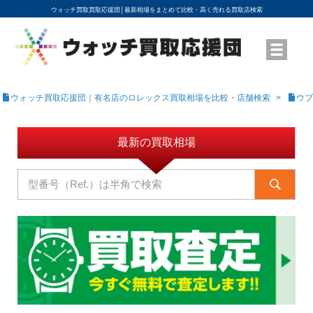
ウォッチ買取買取応援団│
最新相場をまとめて比較・高く売れる買取店検索
YouTubeで動画を公開中
ROLEXモデル名から買取相場を調べる
高級時計ブランド名から買取相場を調べる
地域から買取店を探す
店舗名から買取店を探す
ブランド時計を高く売る方法
買取査定を依頼する
ウォッチ買取応援団｜有名店のロレックス買取相場を比較・店舗検索
ウブ
最新の買取相場