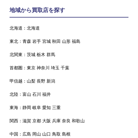
地域から買取店を探す
北海道：
北海道
東北：
青森
岩手
宮城
秋田
山形
福島
北関東：
茨城
栃木
群馬
首都圏：
東京
神奈川
埼玉
千葉
甲信越：
山梨
長野
新潟
北陸：
富山
石川
福井
東海：
静岡
岐阜
愛知
三重
関西：
滋賀
京都
大阪
兵庫
奈良
和歌山
中国：
広島
岡山
山口
鳥取
島根