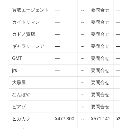
買取エージェント
—
～
要問合せ
—
カイトリマン
—
～
要問合せ
—
カドノ質店
—
～
要問合せ
—
ギャラリーレア
—
～
要問合せ
—
GMT
—
～
要問合せ
—
jrs
—
～
要問合せ
—
大黒屋
—
～
要問合せ
—
なんぼや
—
～
要問合せ
—
ピアゾ
—
～
要問合せ
—
ヒカカク
¥477,300
～
¥571,141
¥524,