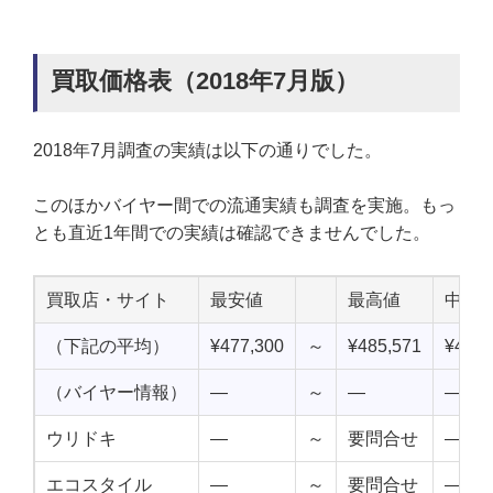
買取価格表（2018年7月版）
2018年7月調査の実績は以下の通りでした。
このほかバイヤー間での流通実績も調査を実施。もっ
とも直近1年間での実績は確認できませんでした。
買取店・サイト
最安値
最高値
中点
（下記の平均）
¥477,300
～
¥485,571
¥481,
（バイヤー情報）
—
～
—
—
ウリドキ
—
～
要問合せ
—
エコスタイル
—
～
要問合せ
—