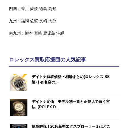
四国：
香川
愛媛
徳島
高知
九州：
福岡
佐賀
長崎
大分
南九州：
熊本
宮崎
鹿児島
沖縄
ロレックス買取応援団の人気記事
デイトナ買取価格・相場まとめ(ロレックス SS
製)｜有名店の...
デイトナ定価｜モデル別一覧と正規店で買う方
法【ROLEX D...
簡単解説｜2016新型エクスプローラー１はどこ