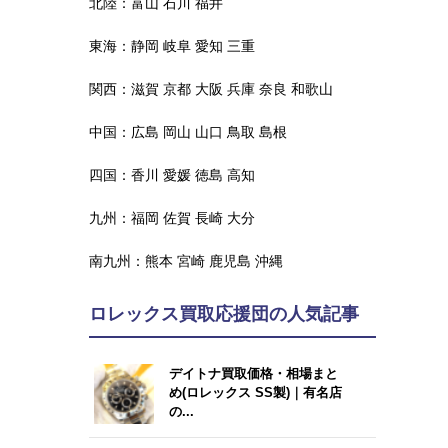
北陸：
富山
石川
福井
東海：
静岡
岐阜
愛知
三重
関西：
滋賀
京都
大阪
兵庫
奈良
和歌山
中国：
広島
岡山
山口
鳥取
島根
四国：
香川
愛媛
徳島
高知
九州：
福岡
佐賀
長崎
大分
南九州：
熊本
宮崎
鹿児島
沖縄
ロレックス買取応援団の人気記事
デイトナ買取価格・相場まと
め(ロレックス SS製)｜有名店
の...