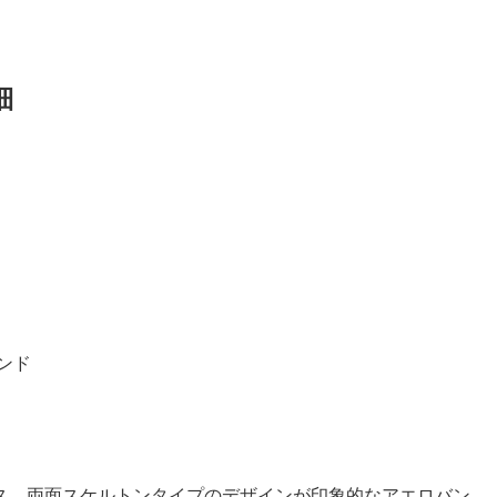
細
ンド
ス、両面スケルトンタイプのデザインが印象的なアエロバン。