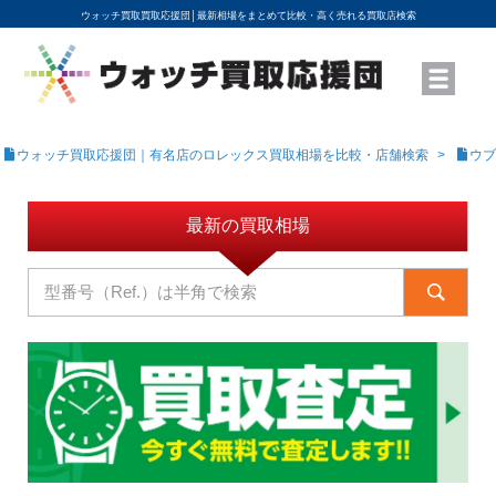
ウォッチ買取買取応援団│
最新相場をまとめて比較・高く売れる買取店検索
YouTubeで動画を公開中
ROLEXモデル名から買取相場を調べる
高級時計ブランド名から買取相場を調べる
地域から買取店を探す
店舗名から買取店を探す
ブランド時計を高く売る方法
買取査定を依頼する
ウォッチ買取応援団｜有名店のロレックス買取相場を比較・店舗検索
ウブ
最新の買取相場