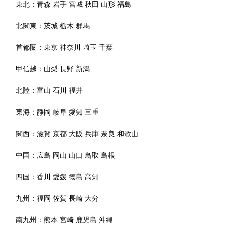
東北：
青森
岩手
宮城
秋田
山形
福島
北関東：
茨城
栃木
群馬
首都圏：
東京
神奈川
埼玉
千葉
甲信越：
山梨
長野
新潟
北陸：
富山
石川
福井
東海：
静岡
岐阜
愛知
三重
関西：
滋賀
京都
大阪
兵庫
奈良
和歌山
中国：
広島
岡山
山口
鳥取
島根
四国：
香川
愛媛
徳島
高知
九州：
福岡
佐賀
長崎
大分
南九州：
熊本
宮崎
鹿児島
沖縄