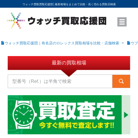
ウォッチ買取買取応援団│
最新相場をまとめて比較・高く売れる買取店検索
YouTubeで動画を公開中
ROLEXモデル名から買取相場を調べる
高級時計ブランド名から買取相場を調べる
地域から買取店を探す
店舗名から買取店を探す
ブランド時計を高く売る方法
買取査定を依頼する
ウォッチ買取応援団｜有名店のロレックス買取相場を比較・店舗検索
ウブ
最新の買取相場