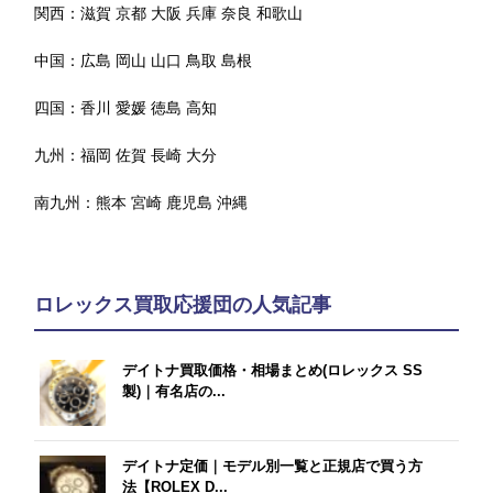
関西：
滋賀
京都
大阪
兵庫
奈良
和歌山
中国：
広島
岡山
山口
鳥取
島根
四国：
香川
愛媛
徳島
高知
九州：
福岡
佐賀
長崎
大分
南九州：
熊本
宮崎
鹿児島
沖縄
ロレックス買取応援団の人気記事
デイトナ買取価格・相場まとめ(ロレックス SS
製)｜有名店の...
デイトナ定価｜モデル別一覧と正規店で買う方
法【ROLEX D...