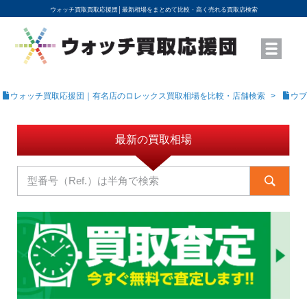
ウォッチ買取買取応援団│
最新相場をまとめて比較・高く売れる買取店検索
YouTubeで動画を公開中
ROLEXモデル名から買取相場を調べる
高級時計ブランド名から買取相場を調べる
地域から買取店を探す
店舗名から買取店を探す
ブランド時計を高く売る方法
買取査定を依頼する
ウォッチ買取応援団｜有名店のロレックス買取相場を比較・店舗検索
ウブ
最新の買取相場