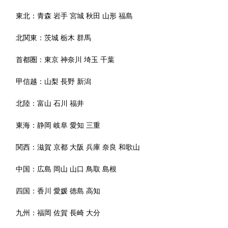
東北：
青森
岩手
宮城
秋田
山形
福島
北関東：
茨城
栃木
群馬
首都圏：
東京
神奈川
埼玉
千葉
甲信越：
山梨
長野
新潟
北陸：
富山
石川
福井
東海：
静岡
岐阜
愛知
三重
関西：
滋賀
京都
大阪
兵庫
奈良
和歌山
中国：
広島
岡山
山口
鳥取
島根
四国：
香川
愛媛
徳島
高知
九州：
福岡
佐賀
長崎
大分