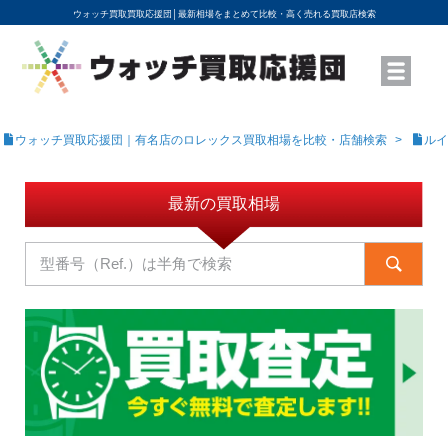
ウォッチ買取買取応援団│
最新相場をまとめて比較・高く売れる買取店検索
YouTubeで動画を公開中
ROLEXモデル名から買取相場を調べる
高級時計ブランド名から買取相場を調べる
地域から買取店を探す
店舗名から買取店を探す
ブランド時計を高く売る方法
買取査定を依頼する
ウォッチ買取応援団｜有名店のロレックス買取相場を比較・店舗検索
ルイ
最新の買取相場