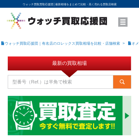
ウォッチ買取買取応援団│
最新相場をまとめて比較・高く売れる買取店検索
YouTubeで動画を公開中
ROLEXモデル名から買取相場を調べる
高級時計ブランド名から買取相場を調べる
地域から買取店を探す
店舗名から買取店を探す
ブランド時計を高く売る方法
買取査定を依頼する
ウォッチ買取応援団｜有名店のロレックス買取相場を比較・店舗検索
オメ
最新の買取相場