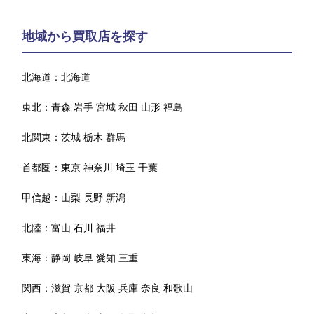
地域から買取店を探す
北海道：
北海道
東北：
青森
岩手
宮城
秋田
山形
福島
北関東：
茨城
栃木
群馬
首都圏：
東京
神奈川
埼玉
千葉
甲信越：
山梨
長野
新潟
北陸：
富山
石川
福井
東海：
静岡
岐阜
愛知
三重
関西：
滋賀
京都
大阪
兵庫
奈良
和歌山