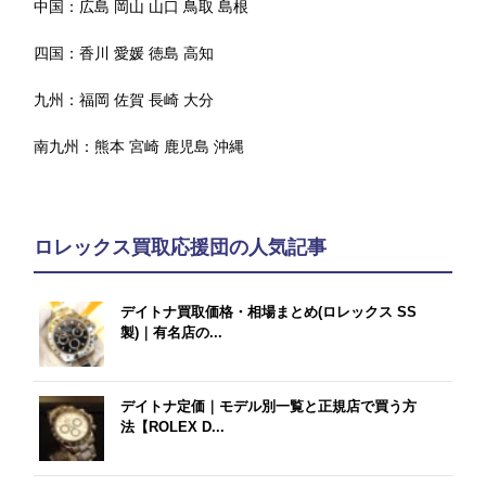
中国：
広島
岡山
山口
鳥取
島根
四国：
香川
愛媛
徳島
高知
九州：
福岡
佐賀
長崎
大分
南九州：
熊本
宮崎
鹿児島
沖縄
ロレックス買取応援団の人気記事
デイトナ買取価格・相場まとめ(ロレックス SS
製)｜有名店の...
デイトナ定価｜モデル別一覧と正規店で買う方
法【ROLEX D...