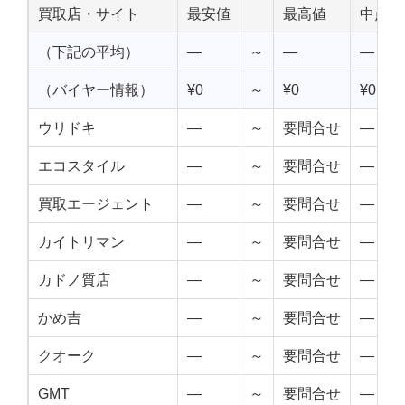
買取店・サイト
最安値
最高値
中点値
（下記の平均）
—
～
—
—
（バイヤー情報）
¥0
～
¥0
¥0
ウリドキ
—
～
要問合せ
—
エコスタイル
—
～
要問合せ
—
買取エージェント
—
～
要問合せ
—
カイトリマン
—
～
要問合せ
—
カドノ質店
—
～
要問合せ
—
かめ吉
—
～
要問合せ
—
クオーク
—
～
要問合せ
—
GMT
—
～
要問合せ
—