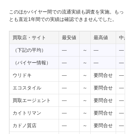
このほかバイヤー間での流通実績も調査を実施。もっ
とも直近1年間での実績は確認できませんでした。
買取店・サイト
最安値
最高値
中点値
（下記の平均）
—
～
—
—
（バイヤー情報）
—
～
—
—
ウリドキ
—
～
要問合せ
—
エコスタイル
—
～
要問合せ
—
買取エージェント
—
～
要問合せ
—
カイトリマン
—
～
要問合せ
—
カドノ質店
—
～
要問合せ
—