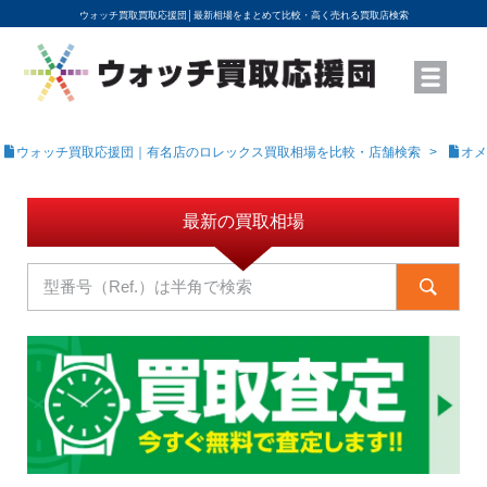
ウォッチ買取買取応援団│
最新相場をまとめて比較・高く売れる買取店検索
YouTubeで動画を公開中
ROLEXモデル名から買取相場を調べる
高級時計ブランド名から買取相場を調べる
地域から買取店を探す
店舗名から買取店を探す
ブランド時計を高く売る方法
買取査定を依頼する
ウォッチ買取応援団｜有名店のロレックス買取相場を比較・店舗検索
オメ
最新の買取相場