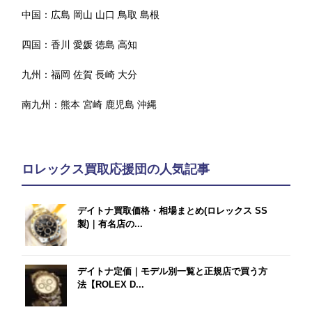
中国：
広島
岡山
山口
鳥取
島根
四国：
香川
愛媛
徳島
高知
九州：
福岡
佐賀
長崎
大分
南九州：
熊本
宮崎
鹿児島
沖縄
ロレックス買取応援団の人気記事
デイトナ買取価格・相場まとめ(ロレックス SS
製)｜有名店の...
デイトナ定価｜モデル別一覧と正規店で買う方
法【ROLEX D...