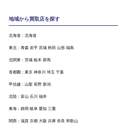
地域から買取店を探す
北海道：
北海道
東北：
青森
岩手
宮城
秋田
山形
福島
北関東：
茨城
栃木
群馬
首都圏：
東京
神奈川
埼玉
千葉
甲信越：
山梨
長野
新潟
北陸：
富山
石川
福井
東海：
静岡
岐阜
愛知
三重
関西：
滋賀
京都
大阪
兵庫
奈良
和歌山