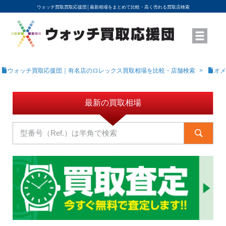
ウォッチ買取買取応援団│
最新相場をまとめて比較・高く売れる買取店検索
YouTubeで動画を公開中
ROLEXモデル名から買取相場を調べる
高級時計ブランド名から買取相場を調べる
地域から買取店を探す
店舗名から買取店を探す
ブランド時計を高く売る方法
買取査定を依頼する
ウォッチ買取応援団｜有名店のロレックス買取相場を比較・店舗検索
オメ
最新の買取相場