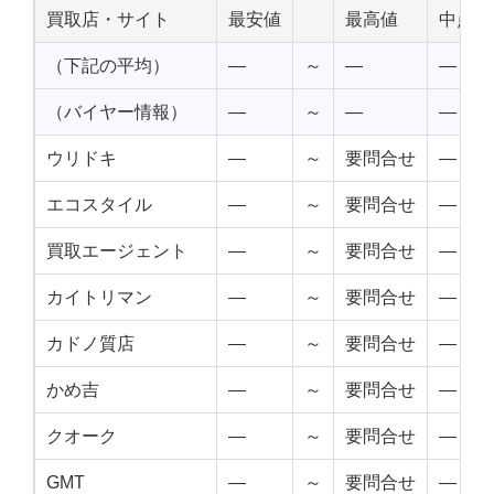
買取店・サイト
最安値
最高値
中点値
（下記の平均）
—
～
—
—
（バイヤー情報）
—
～
—
—
ウリドキ
—
～
要問合せ
—
エコスタイル
—
～
要問合せ
—
買取エージェント
—
～
要問合せ
—
カイトリマン
—
～
要問合せ
—
カドノ質店
—
～
要問合せ
—
かめ吉
—
～
要問合せ
—
クオーク
—
～
要問合せ
—
GMT
—
～
要問合せ
—