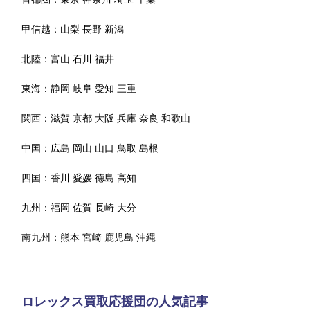
甲信越：
山梨
長野
新潟
北陸：
富山
石川
福井
東海：
静岡
岐阜
愛知
三重
関西：
滋賀
京都
大阪
兵庫
奈良
和歌山
中国：
広島
岡山
山口
鳥取
島根
四国：
香川
愛媛
徳島
高知
九州：
福岡
佐賀
長崎
大分
南九州：
熊本
宮崎
鹿児島
沖縄
ロレックス買取応援団の人気記事