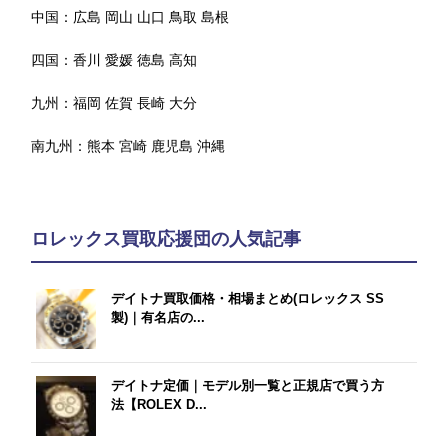
中国：
広島
岡山
山口
鳥取
島根
四国：
香川
愛媛
徳島
高知
九州：
福岡
佐賀
長崎
大分
南九州：
熊本
宮崎
鹿児島
沖縄
ロレックス買取応援団の人気記事
デイトナ買取価格・相場まとめ(ロレックス SS
製)｜有名店の...
デイトナ定価｜モデル別一覧と正規店で買う方
法【ROLEX D...