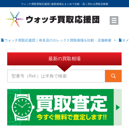
ウォッチ買取買取応援団│
最新相場をまとめて比較・高く売れる買取店検索
YouTubeで動画を公開中
ROLEXモデル名から買取相場を調べる
高級時計ブランド名から買取相場を調べる
地域から買取店を探す
店舗名から買取店を探す
ブランド時計を高く売る方法
買取査定を依頼する
ウォッチ買取応援団｜有名店のロレックス買取相場を比較・店舗検索
オメ
最新の買取相場