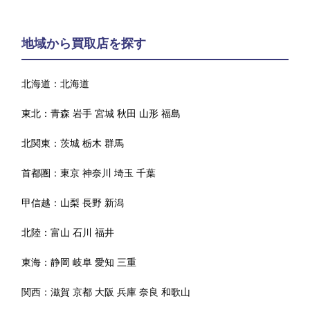
地域から買取店を探す
北海道：
北海道
東北：
青森
岩手
宮城
秋田
山形
福島
北関東：
茨城
栃木
群馬
首都圏：
東京
神奈川
埼玉
千葉
甲信越：
山梨
長野
新潟
北陸：
富山
石川
福井
東海：
静岡
岐阜
愛知
三重
関西：
滋賀
京都
大阪
兵庫
奈良
和歌山