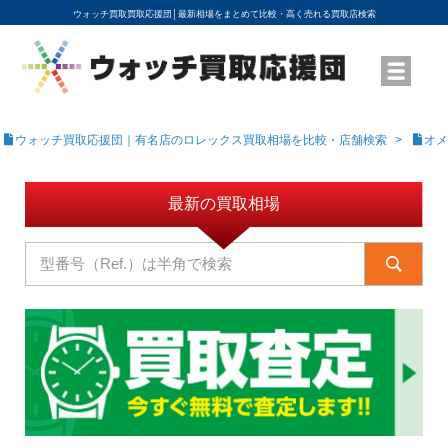
ウォッチ買取買取応援団│
最新相場をまとめて比較・高く売れる買取店検索
YouTubeで動画を公開中
ROLEXモデル名から買取相場を調べる
高級時計ブランド名から買取相場を調べる
地域から買取店を探す
店舗名から買取店を探す
ブランド時計を高く売る方法
買取査定を依頼する
ウォッチ買取応援団｜有名店のロレックス買取相場を比較・店舗検索
オメ
最新の買取相場