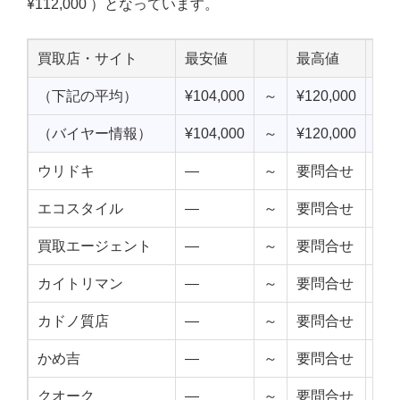
¥112,000 ）となっています。
買取店・サイト
最安値
最高値
中
（下記の平均）
¥104,000
～
¥120,000
¥11
（バイヤー情報）
¥104,000
～
¥120,000
¥11
ウリドキ
—
～
要問合せ
—
エコスタイル
—
～
要問合せ
—
買取エージェント
—
～
要問合せ
—
カイトリマン
—
～
要問合せ
—
カドノ質店
—
～
要問合せ
—
かめ吉
—
～
要問合せ
—
クオーク
—
～
要問合せ
—