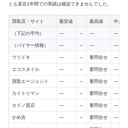
とも直近1年間での実績は確認できませんでした。
買取店・サイト
最安値
最高値
中点値
（下記の平均）
—
～
—
—
（バイヤー情報）
—
～
—
—
ウリドキ
—
～
要問合せ
—
エコスタイル
—
～
要問合せ
—
買取エージェント
—
～
要問合せ
—
カイトリマン
—
～
要問合せ
—
カドノ質店
—
～
要問合せ
—
かめ吉
—
～
要問合せ
—