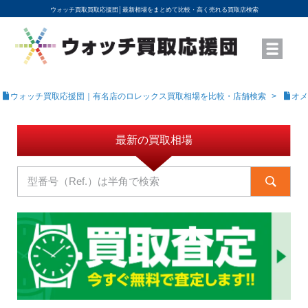
ウォッチ買取買取応援団│
最新相場をまとめて比較・高く売れる買取店検索
YouTubeで動画を公開中
ROLEXモデル名から買取相場を調べる
高級時計ブランド名から買取相場を調べる
地域から買取店を探す
店舗名から買取店を探す
ブランド時計を高く売る方法
買取査定を依頼する
ウォッチ買取応援団｜有名店のロレックス買取相場を比較・店舗検索
オメ
最新の買取相場