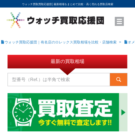
ウォッチ買取買取応援団│
最新相場をまとめて比較・高く売れる買取店検索
YouTubeで動画を公開中
ROLEXモデル名から買取相場を調べる
高級時計ブランド名から買取相場を調べる
地域から買取店を探す
店舗名から買取店を探す
ブランド時計を高く売る方法
買取査定を依頼する
ウォッチ買取応援団｜有名店のロレックス買取相場を比較・店舗検索
オメ
最新の買取相場