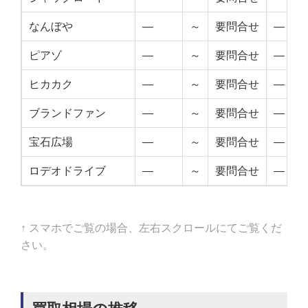
なんぼや
—
～
要問合せ
—
ピアゾ
—
～
要問合せ
—
ヒカカク
—
～
要問合せ
—
ブランドファン
—
～
要問合せ
—
宝石広場
—
～
要問合せ
—
ロデオドライブ
—
～
要問合せ
—
↑ スマホでご覧の場合、左右スクロールにてご覧くだ
さい。