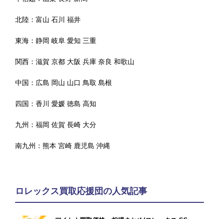
北陸：
富山
石川
福井
東海：
静岡
岐阜
愛知
三重
関西：
滋賀
京都
大阪
兵庫
奈良
和歌山
中国：
広島
岡山
山口
鳥取
島根
四国：
香川
愛媛
徳島
高知
九州：
福岡
佐賀
長崎
大分
南九州：
熊本
宮崎
鹿児島
沖縄
ロレックス買取応援団の人気記事