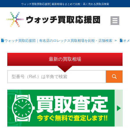
ウォッチ買取買取応援団│
最新相場をまとめて比較・高く売れる買取店検索
YouTubeで動画を公開中
ROLEXモデル名から買取相場を調べる
高級時計ブランド名から買取相場を調べる
地域から買取店を探す
店舗名から買取店を探す
ブランド時計を高く売る方法
買取査定を依頼する
ウォッチ買取応援団｜有名店のロレックス買取相場を比較・店舗検索
オメ
最新の買取相場