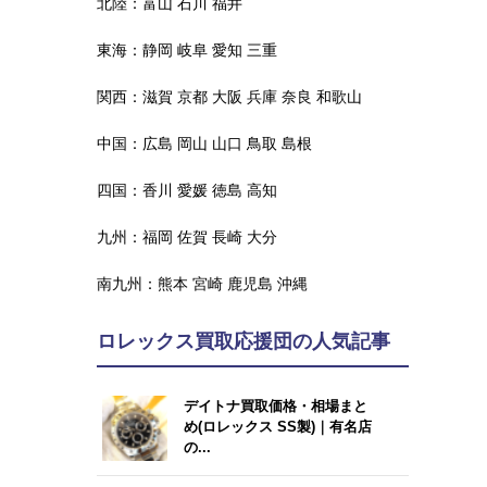
北陸：
富山
石川
福井
東海：
静岡
岐阜
愛知
三重
関西：
滋賀
京都
大阪
兵庫
奈良
和歌山
中国：
広島
岡山
山口
鳥取
島根
四国：
香川
愛媛
徳島
高知
九州：
福岡
佐賀
長崎
大分
南九州：
熊本
宮崎
鹿児島
沖縄
ロレックス買取応援団の人気記事
デイトナ買取価格・相場まと
め(ロレックス SS製)｜有名店
の...