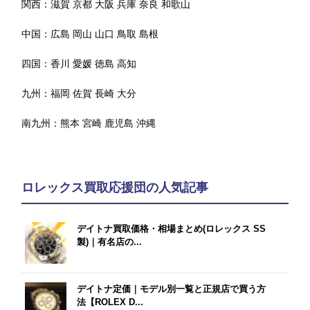
関西：
滋賀
京都
大阪
兵庫
奈良
和歌山
中国：
広島
岡山
山口
鳥取
島根
四国：
香川
愛媛
徳島
高知
九州：
福岡
佐賀
長崎
大分
南九州：
熊本
宮崎
鹿児島
沖縄
ロレックス買取応援団の人気記事
デイトナ買取価格・相場まとめ(ロレックス SS
製)｜有名店の...
デイトナ定価｜モデル別一覧と正規店で買う方
法【ROLEX D...