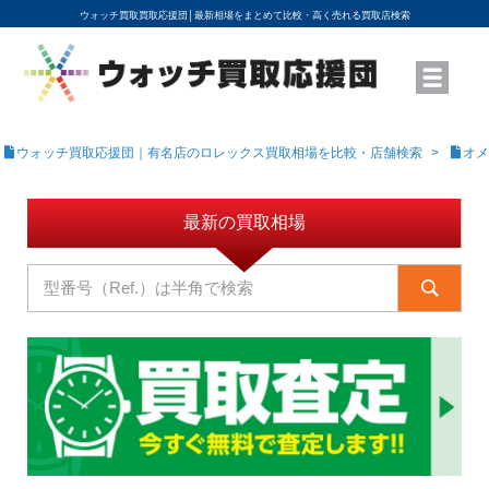
ウォッチ買取買取応援団│
最新相場をまとめて比較・高く売れる買取店検索
YouTubeで動画を公開中
ROLEXモデル名から買取相場を調べる
高級時計ブランド名から買取相場を調べる
地域から買取店を探す
店舗名から買取店を探す
ブランド時計を高く売る方法
買取査定を依頼する
ウォッチ買取応援団｜有名店のロレックス買取相場を比較・店舗検索
オメ
最新の買取相場