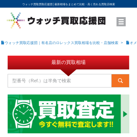
ウォッチ買取買取応援団│
最新相場をまとめて比較・高く売れる買取店検索
YouTubeで動画を公開中
ROLEXモデル名から買取相場を調べる
高級時計ブランド名から買取相場を調べる
地域から買取店を探す
店舗名から買取店を探す
ブランド時計を高く売る方法
買取査定を依頼する
ウォッチ買取応援団｜有名店のロレックス買取相場を比較・店舗検索
オメ
最新の買取相場