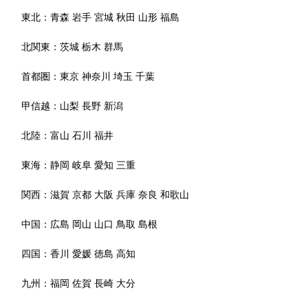
東北：
青森
岩手
宮城
秋田
山形
福島
北関東：
茨城
栃木
群馬
首都圏：
東京
神奈川
埼玉
千葉
甲信越：
山梨
長野
新潟
北陸：
富山
石川
福井
東海：
静岡
岐阜
愛知
三重
関西：
滋賀
京都
大阪
兵庫
奈良
和歌山
中国：
広島
岡山
山口
鳥取
島根
四国：
香川
愛媛
徳島
高知
九州：
福岡
佐賀
長崎
大分