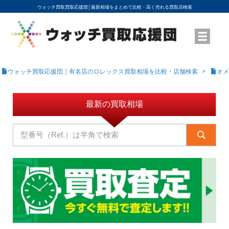
ウォッチ買取買取応援団│
最新相場をまとめて比較・高く売れる買取店検索
YouTubeで動画を公開中
ROLEXモデル名から買取相場を調べる
高級時計ブランド名から買取相場を調べる
地域から買取店を探す
店舗名から買取店を探す
ブランド時計を高く売る方法
買取査定を依頼する
ウォッチ買取応援団｜有名店のロレックス買取相場を比較・店舗検索
オメ
最新の買取相場