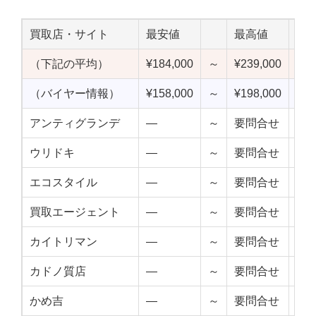
買取店・サイト
最安値
最高値
中
（下記の平均）
¥184,000
～
¥239,000
¥21
（バイヤー情報）
¥158,000
～
¥198,000
¥17
アンティグランデ
—
～
要問合せ
—
ウリドキ
—
～
要問合せ
—
エコスタイル
—
～
要問合せ
—
買取エージェント
—
～
要問合せ
—
カイトリマン
—
～
要問合せ
—
カドノ質店
—
～
要問合せ
—
かめ吉
—
～
要問合せ
—