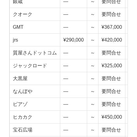
銀蔵
—
～
要問合せ
—
クオーク
—
～
要問合せ
—
GMT
—
～
¥367,000
—
jrs
¥290,000
～
¥420,000
¥35
質屋さんドットコム
—
～
要問合せ
—
ジャックロード
—
～
¥325,000
—
大黒屋
—
～
要問合せ
—
なんぼや
—
～
要問合せ
—
ピアゾ
—
～
要問合せ
—
ヒカカク
—
～
¥450,000
—
宝石広場
—
～
要問合せ
—