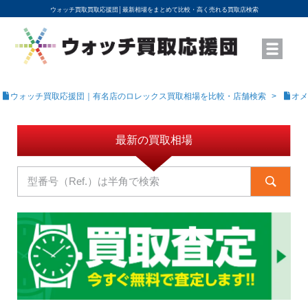
ウォッチ買取買取応援団│
最新相場をまとめて比較・高く売れる買取店検索
YouTubeで動画を公開中
ROLEXモデル名から買取相場を調べる
高級時計ブランド名から買取相場を調べる
地域から買取店を探す
店舗名から買取店を探す
ブランド時計を高く売る方法
買取査定を依頼する
ウォッチ買取応援団｜有名店のロレックス買取相場を比較・店舗検索
オメ
最新の買取相場