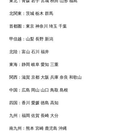
東北：
青森
岩手
宮城
秋田
山形
福島
北関東：
茨城
栃木
群馬
首都圏：
東京
神奈川
埼玉
千葉
甲信越：
山梨
長野
新潟
北陸：
富山
石川
福井
東海：
静岡
岐阜
愛知
三重
関西：
滋賀
京都
大阪
兵庫
奈良
和歌山
中国：
広島
岡山
山口
鳥取
島根
四国：
香川
愛媛
徳島
高知
九州：
福岡
佐賀
長崎
大分
南九州：
熊本
宮崎
鹿児島
沖縄