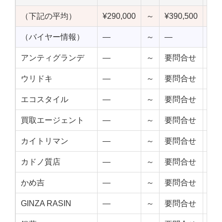
（下記の平均）
¥290,000
～
¥390,500
¥34
（バイヤー情報）
—
～
—
—
アンティグランデ
—
～
要問合せ
—
ウリドキ
—
～
要問合せ
—
エコスタイル
—
～
要問合せ
—
買取エージェント
—
～
要問合せ
—
カイトリマン
—
～
要問合せ
—
カドノ質店
—
～
要問合せ
—
かめ吉
—
～
要問合せ
—
GINZA RASIN
—
～
要問合せ
—