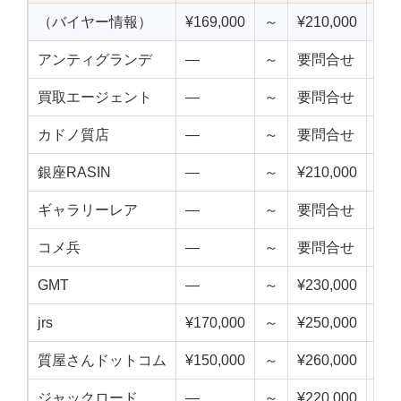
（バイヤー情報）
¥169,000
～
¥210,000
¥18
アンティグランデ
—
～
要問合せ
—
買取エージェント
—
～
要問合せ
—
カドノ質店
—
～
要問合せ
—
銀座RASIN
—
～
¥210,000
—
ギャラリーレア
—
～
要問合せ
—
コメ兵
—
～
要問合せ
—
GMT
—
～
¥230,000
—
jrs
¥170,000
～
¥250,000
¥21
質屋さんドットコム
¥150,000
～
¥260,000
¥20
ジャックロード
—
～
¥220,000
—