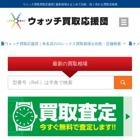
ウォッチ買取買取応援団│
最新相場をまとめて比較・高く売れる買取店検索
YouTubeで動画を公開中
ROLEXモデル名から買取相場を調べる
高級時計ブランド名から買取相場を調べる
地域から買取店を探す
店舗名から買取店を探す
ブランド時計を高く売る方法
買取査定を依頼する
ウォッチ買取応援団｜有名店のロレックス買取相場を比較・店舗検索
オメ
最新の買取相場