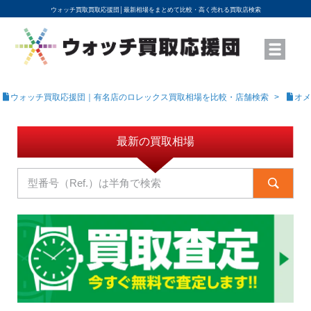
ウォッチ買取買取応援団│
最新相場をまとめて比較・高く売れる買取店検索
YouTubeで動画を公開中
ROLEXモデル名から買取相場を調べる
高級時計ブランド名から買取相場を調べる
地域から買取店を探す
店舗名から買取店を探す
ブランド時計を高く売る方法
買取査定を依頼する
ウォッチ買取応援団｜有名店のロレックス買取相場を比較・店舗検索
オメ
最新の買取相場