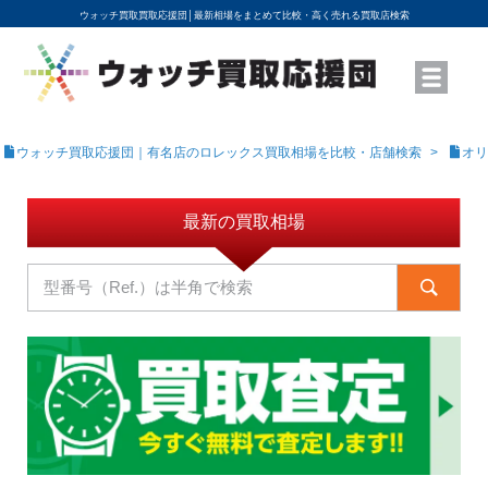
ウォッチ買取買取応援団│
最新相場をまとめて比較・高く売れる買取店検索
YouTubeで動画を公開中
ROLEXモデル名から買取相場を調べる
高級時計ブランド名から買取相場を調べる
地域から買取店を探す
店舗名から買取店を探す
ブランド時計を高く売る方法
買取査定を依頼する
ウォッチ買取応援団｜有名店のロレックス買取相場を比較・店舗検索
オリ
最新の買取相場