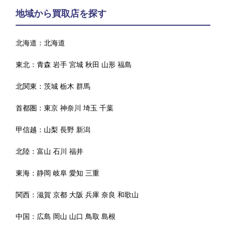
地域から買取店を探す
北海道：
北海道
東北：
青森
岩手
宮城
秋田
山形
福島
北関東：
茨城
栃木
群馬
首都圏：
東京
神奈川
埼玉
千葉
甲信越：
山梨
長野
新潟
北陸：
富山
石川
福井
東海：
静岡
岐阜
愛知
三重
関西：
滋賀
京都
大阪
兵庫
奈良
和歌山
中国：
広島
岡山
山口
鳥取
島根