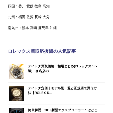
四国：
香川
愛媛
徳島
高知
九州：
福岡
佐賀
長崎
大分
南九州：
熊本
宮崎
鹿児島
沖縄
ロレックス買取応援団の人気記事
デイトナ買取価格・相場まとめ(ロレックス SS
製)｜有名店の...
デイトナ定価｜モデル別一覧と正規店で買う方
法【ROLEX D...
簡単解説｜2016新型エクスプローラー１はどこ