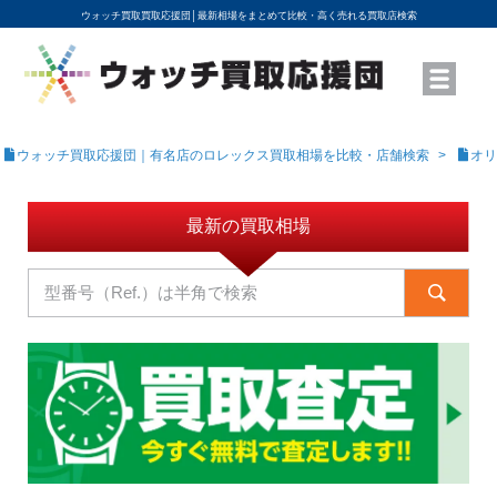
ウォッチ買取買取応援団│
最新相場をまとめて比較・高く売れる買取店検索
YouTubeで動画を公開中
ROLEXモデル名から買取相場を調べる
高級時計ブランド名から買取相場を調べる
地域から買取店を探す
店舗名から買取店を探す
ブランド時計を高く売る方法
買取査定を依頼する
ウォッチ買取応援団｜有名店のロレックス買取相場を比較・店舗検索
オリ
最新の買取相場