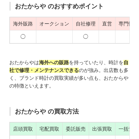
おたからや のおすすめポイント
海外販路
オークション
自社修理
直営
専門性（
◯
◯
◯
おたからやは
海外への販路
を持っていたり、時計を
自
社で修理・メンテナンスできる
のが強み。出店数も多
く、ブランド時計の買取実績が多い点も、おたからや
の特徴といえます。
おたからや の買取方法
店頭買取
宅配買取
委託販売
出張買取
一括査定