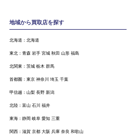
地域から買取店を探す
北海道：
北海道
東北：
青森
岩手
宮城
秋田
山形
福島
北関東：
茨城
栃木
群馬
首都圏：
東京
神奈川
埼玉
千葉
甲信越：
山梨
長野
新潟
北陸：
富山
石川
福井
東海：
静岡
岐阜
愛知
三重
関西：
滋賀
京都
大阪
兵庫
奈良
和歌山