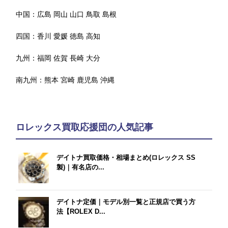
中国：
広島
岡山
山口
鳥取
島根
四国：
香川
愛媛
徳島
高知
九州：
福岡
佐賀
長崎
大分
南九州：
熊本
宮崎
鹿児島
沖縄
ロレックス買取応援団の人気記事
デイトナ買取価格・相場まとめ(ロレックス SS
製)｜有名店の...
デイトナ定価｜モデル別一覧と正規店で買う方
法【ROLEX D...