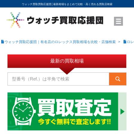
ウォッチ買取買取応援団│
最新相場をまとめて比較・高く売れる買取店検索
YouTubeで動画を公開中
ROLEXモデル名から買取相場を調べる
高級時計ブランド名から買取相場を調べる
地域から買取店を探す
店舗名から買取店を探す
ブランド時計を高く売る方法
買取査定を依頼する
ウォッチ買取応援団｜有名店のロレックス買取相場を比較・店舗検索
ロレ
最新の買取相場