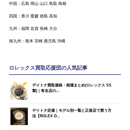
中国：
広島
岡山
山口
鳥取
島根
四国：
香川
愛媛
徳島
高知
九州：
福岡
佐賀
長崎
大分
南九州：
熊本
宮崎
鹿児島
沖縄
ロレックス買取応援団の人気記事
デイトナ買取価格・相場まとめ(ロレックス SS
製)｜有名店の...
デイトナ定価｜モデル別一覧と正規店で買う方
法【ROLEX D...