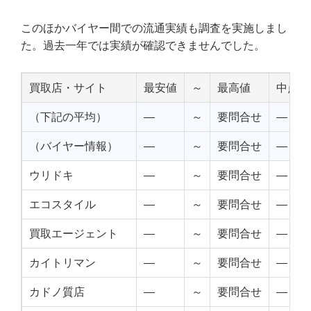
このほかバイヤー間での流通実績も調査を実施しまし
た。過去一年では実績が確認できませんでした。
買取店・サイト
最安値
～
最高値
中点値
（下記の平均）
—
～
要問合せ
—
（バイヤー情報）
—
～
要問合せ
—
ウリドキ
—
～
要問合せ
—
エコスタイル
—
～
要問合せ
—
買取エージェント
—
～
要問合せ
—
カイトリマン
—
～
要問合せ
—
カドノ質店
—
～
要問合せ
—