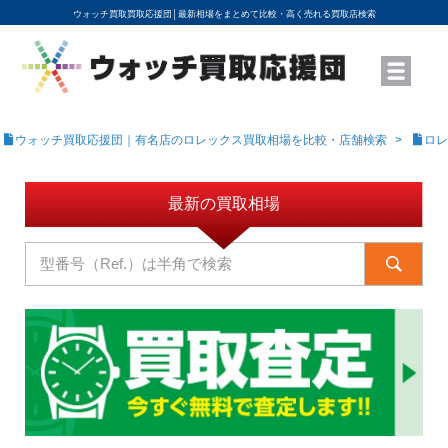
ウォッチ買取買取応援団│
最新相場をまとめて比較・高く売れる買取店検索
YouTubeで動画を公開中
ROLEXモデル名から買取相場を調べる
高級時計ブランド名から買取相場を調べる
地域から買取店を探す
店舗名から買取店を探す
ブランド時計を高く売る方法
買取査定を依頼する
ウォッチ買取応援団｜有名店のロレックス買取相場を比較・店舗検索
ロレ
最新の買取相場