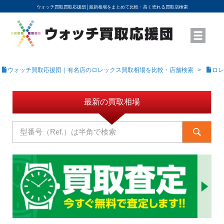
ウォッチ買取買取応援団│
最新相場をまとめて比較・高く売れる買取店検索
YouTubeで動画を公開中
ROLEXモデル名から買取相場を調べる
高級時計ブランド名から買取相場を調べる
地域から買取店を探す
店舗名から買取店を探す
ブランド時計を高く売る方法
買取査定を依頼する
ウォッチ買取応援団｜有名店のロレックス買取相場を比較・店舗検索
ロレ
最新の買取相場