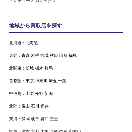
レディース ロレックス
地域から買取店を探す
北海道：
北海道
東北：
青森
岩手
宮城
秋田
山形
福島
北関東：
茨城
栃木
群馬
首都圏：
東京
神奈川
埼玉
千葉
甲信越：
山梨
長野
新潟
北陸：
富山
石川
福井
東海：
静岡
岐阜
愛知
三重
関西：
滋賀
京都
大阪
兵庫
奈良
和歌山