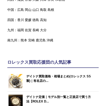
中国：
広島
岡山
山口
鳥取
島根
四国：
香川
愛媛
徳島
高知
九州：
福岡
佐賀
長崎
大分
南九州：
熊本
宮崎
鹿児島
沖縄
ロレックス買取応援団の人気記事
デイトナ買取価格・相場まとめ(ロレックス SS
製)｜有名店の...
デイトナ定価｜モデル別一覧と正規店で買う方
法【ROLEX D...