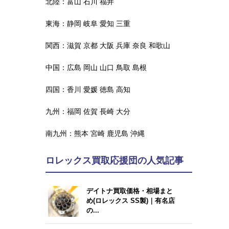
北陸：
富山
石川
福井
東海：
静岡
岐阜
愛知
三重
関西：
滋賀
京都
大阪
兵庫
奈良
和歌山
中国：
広島
岡山
山口
鳥取
島根
四国：
香川
愛媛
徳島
高知
九州：
福岡
佐賀
長崎
大分
南九州：
熊本
宮崎
鹿児島
沖縄
ロレックス買取応援団の人気記事
デイトナ買取価格・相場まと
め(ロレックス SS製)｜有名店
の...