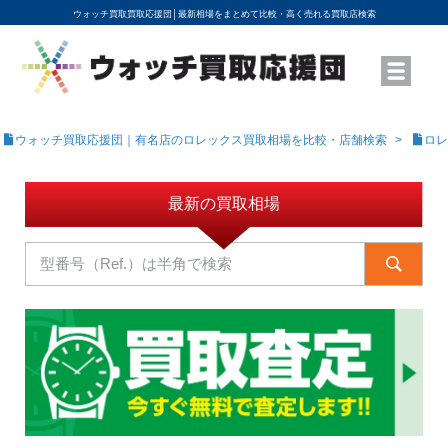
ウォッチ買取買取応援団│
最新相場をまとめて比較・高く売れる買取店検索
YouTubeで動画を公開中
ROLEXモデル名から買取相場を調べる
高級時計ブランド名から買取相場を調べる
地域から買取店を探す
店舗名から買取店を探す
ブランド時計を高く売る方法
買取査定を依頼する
ウォッチ買取応援団｜有名店のロレックス買取相場を比較・店舗検索
ロレ
最新の買取相場