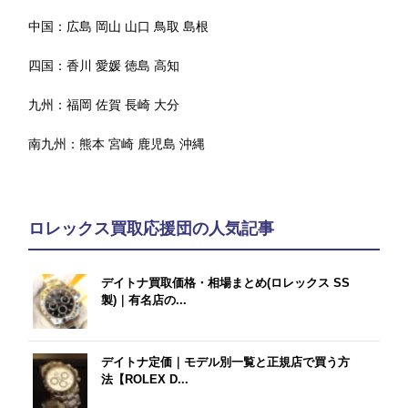
中国：
広島
岡山
山口
鳥取
島根
四国：
香川
愛媛
徳島
高知
九州：
福岡
佐賀
長崎
大分
南九州：
熊本
宮崎
鹿児島
沖縄
ロレックス買取応援団の人気記事
デイトナ買取価格・相場まとめ(ロレックス SS
製)｜有名店の...
デイトナ定価｜モデル別一覧と正規店で買う方
法【ROLEX D...