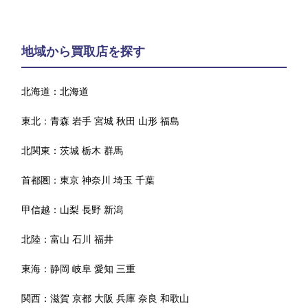
地域から買取店を探す
北海道：
北海道
東北：
青森
岩手
宮城
秋田
山形
福島
北関東：
茨城
栃木
群馬
首都圏：
東京
神奈川
埼玉
千葉
甲信越：
山梨
長野
新潟
北陸：
富山
石川
福井
東海：
静岡
岐阜
愛知
三重
関西：
滋賀
京都
大阪
兵庫
奈良
和歌山