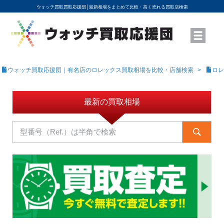
ウォッチ買取買取応援団│
最新相場をまとめて比較・高く売れる買取店検索
YouTubeで動画を公開中
ROLEXモデル名から買取相場を調べる
高級時計ブランド名から買取相場を調べる
地域から買取店を探す
店舗名から買取店を探す
ブランド時計を高く売る方法
買取査定を依頼する
ウォッチ買取応援団｜有名店のロレックス買取相場を比較・店舗検索
ロレ
最新の買取相場