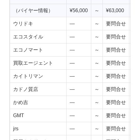
（バイヤー情報）
¥56,000
～
¥63,000
¥5
ウリドキ
—
～
要問合せ
—
エコスタイル
—
～
要問合せ
—
エコノマート
—
～
要問合せ
—
買取エージェント
—
～
要問合せ
—
カイトリマン
—
～
要問合せ
—
カドノ質店
—
～
要問合せ
—
かめ吉
—
～
要問合せ
—
GMT
—
～
要問合せ
—
jrs
—
～
要問合せ
—