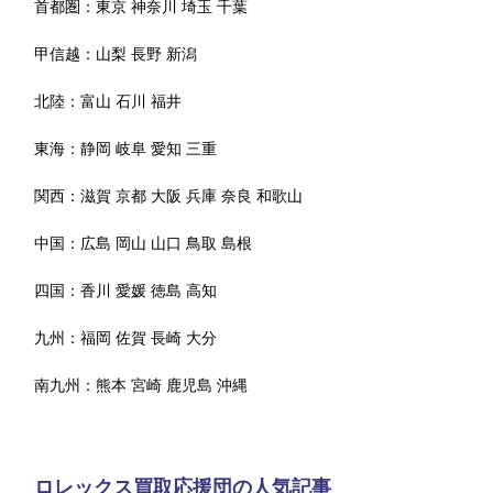
首都圏：
東京
神奈川
埼玉
千葉
甲信越：
山梨
長野
新潟
北陸：
富山
石川
福井
東海：
静岡
岐阜
愛知
三重
関西：
滋賀
京都
大阪
兵庫
奈良
和歌山
中国：
広島
岡山
山口
鳥取
島根
四国：
香川
愛媛
徳島
高知
九州：
福岡
佐賀
長崎
大分
南九州：
熊本
宮崎
鹿児島
沖縄
ロレックス買取応援団の人気記事