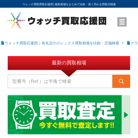
ウォッチ買取買取応援団│
最新相場をまとめて比較・高く売れる買取店検索
YouTubeで動画を公開中
ROLEXモデル名から買取相場を調べる
高級時計ブランド名から買取相場を調べる
地域から買取店を探す
店舗名から買取店を探す
ブランド時計を高く売る方法
買取査定を依頼する
ウォッチ買取応援団｜有名店のロレックス買取相場を比較・店舗検索
グラ
最新の買取相場