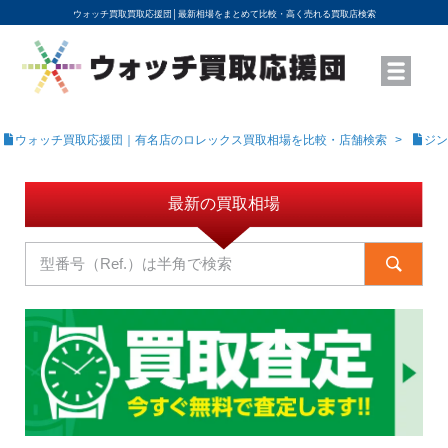
ウォッチ買取買取応援団│
最新相場をまとめて比較・高く売れる買取店検索
YouTubeで動画を公開中
ROLEXモデル名から買取相場を調べる
高級時計ブランド名から買取相場を調べる
地域から買取店を探す
店舗名から買取店を探す
ブランド時計を高く売る方法
買取査定を依頼する
ウォッチ買取応援団｜有名店のロレックス買取相場を比較・店舗検索
ジン
最新の買取相場