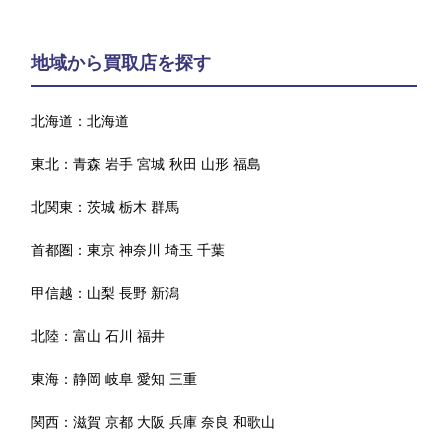
地域から買取店を探す
北海道：
北海道
東北：
青森
岩手
宮城
秋田
山形
福島
北関東：
茨城
栃木
群馬
首都圏：
東京
神奈川
埼玉
千葉
甲信越：
山梨
長野
新潟
北陸：
富山
石川
福井
東海：
静岡
岐阜
愛知
三重
関西：
滋賀
京都
大阪
兵庫
奈良
和歌山