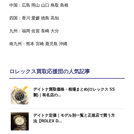
中国：
広島
岡山
山口
鳥取
島根
四国：
香川
愛媛
徳島
高知
九州：
福岡
佐賀
長崎
大分
南九州：
熊本
宮崎
鹿児島
沖縄
ロレックス買取応援団の人気記事
デイトナ買取価格・相場まとめ(ロレックス SS
製)｜有名店の...
デイトナ定価｜モデル別一覧と正規店で買う方
法【ROLEX D...