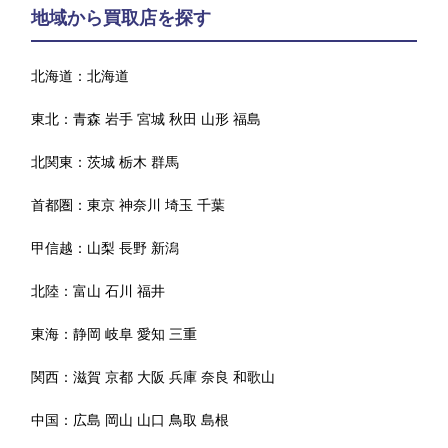
地域から買取店を探す
北海道：
北海道
東北：
青森
岩手
宮城
秋田
山形
福島
北関東：
茨城
栃木
群馬
首都圏：
東京
神奈川
埼玉
千葉
甲信越：
山梨
長野
新潟
北陸：
富山
石川
福井
東海：
静岡
岐阜
愛知
三重
関西：
滋賀
京都
大阪
兵庫
奈良
和歌山
中国：
広島
岡山
山口
鳥取
島根