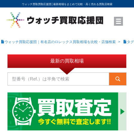
ウォッチ買取買取応援団│
最新相場をまとめて比較・高く売れる買取店検索
YouTubeで動画を公開中
ROLEXモデル名から買取相場を調べる
高級時計ブランド名から買取相場を調べる
地域から買取店を探す
店舗名から買取店を探す
ブランド時計を高く売る方法
買取査定を依頼する
ウォッチ買取応援団｜有名店のロレックス買取相場を比較・店舗検索
タグ
最新の買取相場