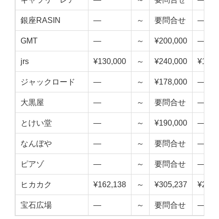
銀座RASIN
—
～
要問合せ
—
GMT
—
～
¥200,000
—
jrs
¥130,000
～
¥240,000
¥185,
ジャックロード
—
～
¥178,000
—
大黒屋
—
～
要問合せ
—
とけい堂
—
～
¥190,000
—
なんぼや
—
～
要問合せ
—
ピアゾ
—
～
要問合せ
—
ヒカカク
¥162,138
～
¥305,237
¥233,
宝石広場
—
～
要問合せ
—