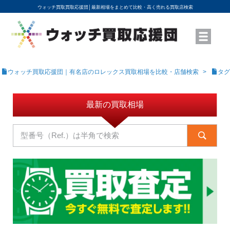
ウォッチ買取買取応援団│
最新相場をまとめて比較・高く売れる買取店検索
YouTubeで動画を公開中
ROLEXモデル名から買取相場を調べる
高級時計ブランド名から買取相場を調べる
地域から買取店を探す
店舗名から買取店を探す
ブランド時計を高く売る方法
買取査定を依頼する
ウォッチ買取応援団｜有名店のロレックス買取相場を比較・店舗検索
タグ
最新の買取相場