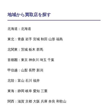
地域から買取店を探す
北海道：
北海道
東北：
青森
岩手
宮城
秋田
山形
福島
北関東：
茨城
栃木
群馬
首都圏：
東京
神奈川
埼玉
千葉
甲信越：
山梨
長野
新潟
北陸：
富山
石川
福井
東海：
静岡
岐阜
愛知
三重
関西：
滋賀
京都
大阪
兵庫
奈良
和歌山