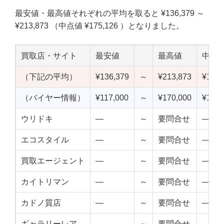
最安値・最高値それぞれの平均を取ると ¥136,379 ～
¥213,873 （中点値 ¥175,126 ）となりました。
買取店・サイト
最安値
最高値
中点
（下記の平均）
¥136,379
～
¥213,873
¥175,
（バイヤー情報）
¥117,000
～
¥170,000
¥143,
ウリドキ
—
～
要問合せ
—
エコスタイル
—
～
要問合せ
—
買取エージェント
—
～
要問合せ
—
カイトリマン
—
～
要問合せ
—
カドノ質店
—
～
要問合せ
—
ギャラリーレア
—
～
要問合せ
—