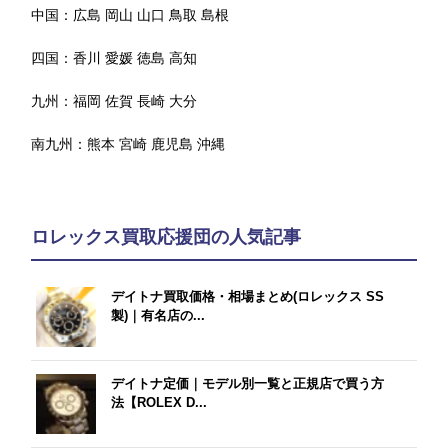
中国：
広島
岡山
山口
鳥取
島根
四国：
香川
愛媛
徳島
高知
九州：
福岡
佐賀
長崎
大分
南九州：
熊本
宮崎
鹿児島
沖縄
ロレックス買取応援団の人気記事
デイトナ買取価格・相場まとめ(ロレックス SS
製)｜有名店の...
デイトナ定価｜モデル別一覧と正規店で買う方
法【ROLEX D...