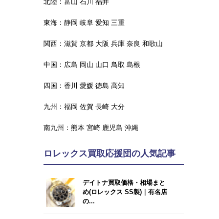
北陸：
富山
石川
福井
東海：
静岡
岐阜
愛知
三重
関西：
滋賀
京都
大阪
兵庫
奈良
和歌山
中国：
広島
岡山
山口
鳥取
島根
四国：
香川
愛媛
徳島
高知
九州：
福岡
佐賀
長崎
大分
南九州：
熊本
宮崎
鹿児島
沖縄
ロレックス買取応援団の人気記事
デイトナ買取価格・相場まと
め(ロレックス SS製)｜有名店
の...