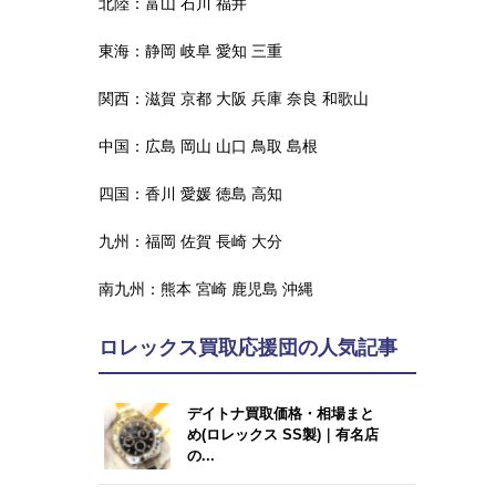
北陸：
富山
石川
福井
東海：
静岡
岐阜
愛知
三重
関西：
滋賀
京都
大阪
兵庫
奈良
和歌山
中国：
広島
岡山
山口
鳥取
島根
四国：
香川
愛媛
徳島
高知
九州：
福岡
佐賀
長崎
大分
南九州：
熊本
宮崎
鹿児島
沖縄
ロレックス買取応援団の人気記事
デイトナ買取価格・相場まと
め(ロレックス SS製)｜有名店
の...