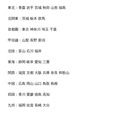
東北：
青森
岩手
宮城
秋田
山形
福島
北関東：
茨城
栃木
群馬
首都圏：
東京
神奈川
埼玉
千葉
甲信越：
山梨
長野
新潟
北陸：
富山
石川
福井
東海：
静岡
岐阜
愛知
三重
関西：
滋賀
京都
大阪
兵庫
奈良
和歌山
中国：
広島
岡山
山口
鳥取
島根
四国：
香川
愛媛
徳島
高知
九州：
福岡
佐賀
長崎
大分