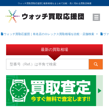
ウォッチ買取買取応援団│
最新相場をまとめて比較・高く売れる買取店検索
YouTubeで動画を公開中
ROLEXモデル名から買取相場を調べる
高級時計ブランド名から買取相場を調べる
地域から買取店を探す
店舗名から買取店を探す
ブランド時計を高く売る方法
買取査定を依頼する
ウォッチ買取応援団｜有名店のロレックス買取相場を比較・店舗検索
ヴァ
最新の買取相場