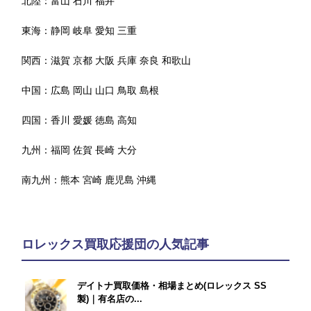
北陸：
富山
石川
福井
東海：
静岡
岐阜
愛知
三重
関西：
滋賀
京都
大阪
兵庫
奈良
和歌山
中国：
広島
岡山
山口
鳥取
島根
四国：
香川
愛媛
徳島
高知
九州：
福岡
佐賀
長崎
大分
南九州：
熊本
宮崎
鹿児島
沖縄
ロレックス買取応援団の人気記事
デイトナ買取価格・相場まとめ(ロレックス SS
製)｜有名店の...