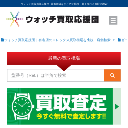
ウォッチ買取買取応援団│
最新相場をまとめて比較・高く売れる買取店検索
YouTubeで動画を公開中
ROLEXモデル名から買取相場を調べる
高級時計ブランド名から買取相場を調べる
地域から買取店を探す
店舗名から買取店を探す
ブランド時計を高く売る方法
買取査定を依頼する
ウォッチ買取応援団｜有名店のロレックス買取相場を比較・店舗検索
ゼニ
最新の買取相場