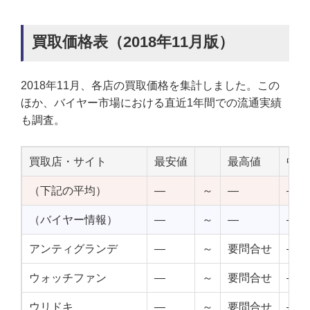
買取価格表（2018年11月版）
2018年11月、各店の買取価格を集計しました。この
ほか、バイヤー市場における直近1年間での流通実績
も調査。
買取店・サイト
最安値
最高値
中点
（下記の平均）
—
～
—
—
（バイヤー情報）
—
～
—
—
アンティグランデ
—
～
要問合せ
—
ウォッチファン
—
～
要問合せ
—
ウリドキ
—
～
要問合せ
—