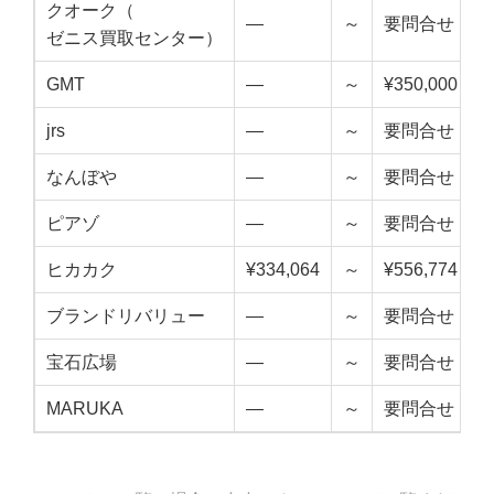
クオーク（
—
～
要問合せ
ゼニス買取センター）
GMT
—
～
¥350,000
jrs
—
～
要問合せ
なんぼや
—
～
要問合せ
ピアゾ
—
～
要問合せ
ヒカカク
¥334,064
～
¥556,774
¥
ブランドリバリュー
—
～
要問合せ
宝石広場
—
～
要問合せ
MARUKA
—
～
要問合せ