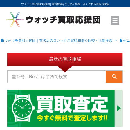
ウォッチ買取買取応援団│
最新相場をまとめて比較・高く売れる買取店検索
YouTubeで動画を公開中
ROLEXモデル名から買取相場を調べる
高級時計ブランド名から買取相場を調べる
地域から買取店を探す
店舗名から買取店を探す
ブランド時計を高く売る方法
買取査定を依頼する
ウォッチ買取応援団｜有名店のロレックス買取相場を比較・店舗検索
ゼニ
最新の買取相場