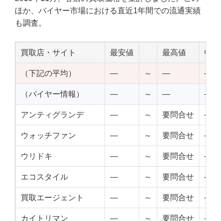
ほか、バイヤー市場における直近1年間での流通実績
も調査。
買取店・サイト
最安値
最高値
中点
（下記の平均）
—
～
—
—
（バイヤー情報）
—
～
—
—
アンティグランデ
—
～
要問合せ
—
ウォッチファン
—
～
要問合せ
—
ウリドキ
—
～
要問合せ
—
エコスタイル
—
～
要問合せ
—
買取エージェント
—
～
要問合せ
—
カイトリマン
—
～
要問合せ
—