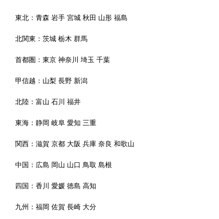
東北：
青森
岩手
宮城
秋田
山形
福島
北関東：
茨城
栃木
群馬
首都圏：
東京
神奈川
埼玉
千葉
甲信越：
山梨
長野
新潟
北陸：
富山
石川
福井
東海：
静岡
岐阜
愛知
三重
関西：
滋賀
京都
大阪
兵庫
奈良
和歌山
中国：
広島
岡山
山口
鳥取
島根
四国：
香川
愛媛
徳島
高知
九州：
福岡
佐賀
長崎
大分