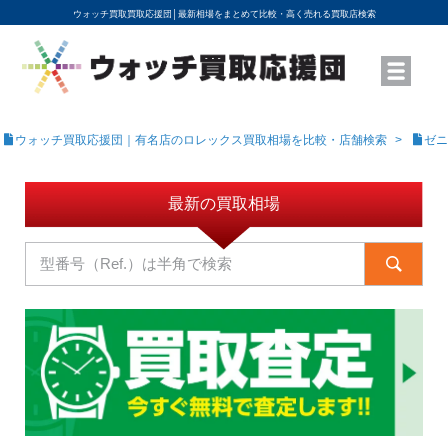
ウォッチ買取買取応援団│
最新相場をまとめて比較・高く売れる買取店検索
YouTubeで動画を公開中
ROLEXモデル名から買取相場を調べる
高級時計ブランド名から買取相場を調べる
地域から買取店を探す
店舗名から買取店を探す
ブランド時計を高く売る方法
買取査定を依頼する
ウォッチ買取応援団｜有名店のロレックス買取相場を比較・店舗検索
ゼニ
最新の買取相場