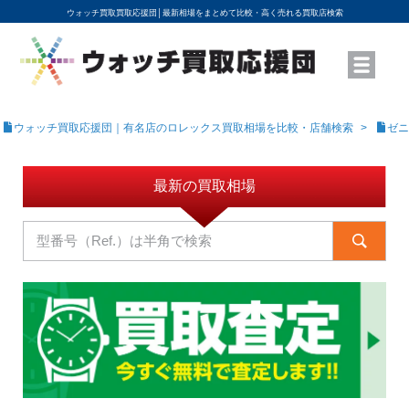
ウォッチ買取買取応援団│
最新相場をまとめて比較・高く売れる買取店検索
YouTubeで動画を公開中
ROLEXモデル名から買取相場を調べる
高級時計ブランド名から買取相場を調べる
地域から買取店を探す
店舗名から買取店を探す
ブランド時計を高く売る方法
買取査定を依頼する
ウォッチ買取応援団｜有名店のロレックス買取相場を比較・店舗検索
ゼニ
最新の買取相場