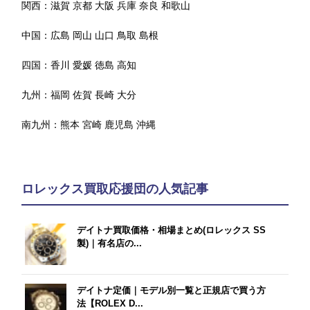
関西：
滋賀
京都
大阪
兵庫
奈良
和歌山
中国：
広島
岡山
山口
鳥取
島根
四国：
香川
愛媛
徳島
高知
九州：
福岡
佐賀
長崎
大分
南九州：
熊本
宮崎
鹿児島
沖縄
ロレックス買取応援団の人気記事
デイトナ買取価格・相場まとめ(ロレックス SS
製)｜有名店の...
デイトナ定価｜モデル別一覧と正規店で買う方
法【ROLEX D...