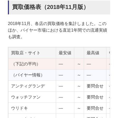
買取価格表（2018年11月版）
2018年11月、各店の買取価格を集計しました。この
ほか、バイヤー市場における直近1年間での流通実績
も調査。
買取店・サイト
最安値
最高値
中点
（下記の平均）
—
～
—
—
（バイヤー情報）
—
～
—
—
アンティグランデ
—
～
要問合せ
—
ウォッチファン
—
～
要問合せ
—
ウリドキ
—
～
要問合せ
—