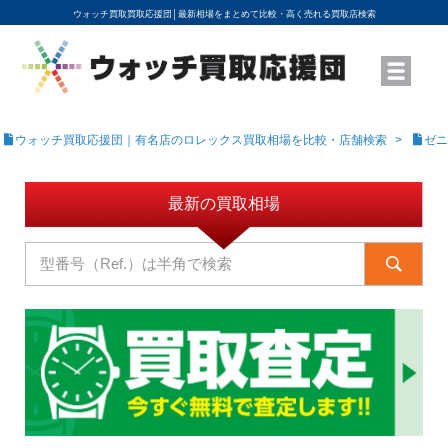
ウォッチ買取買取応援団│
最新相場をまとめて比較・高く売れる買取店検索
YouTubeで動画を公開中
ROLEXモデル名から買取相場を調べる
高級時計ブランド名から買取相場を調べる
地域から買取店を探す
店舗名から買取店を探す
ブランド時計を高く売る方法
買取査定を依頼する
ウォッチ買取応援団｜有名店のロレックス買取相場を比較・店舗検索
ゼニ
最新の買取相場